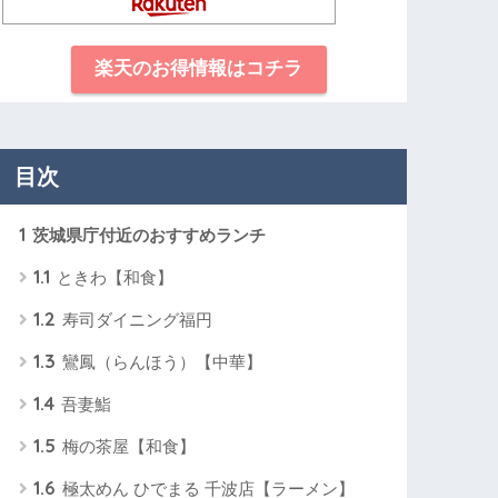
楽天のお得情報はコチラ
目次
1
茨城県庁付近のおすすめランチ
1.1
ときわ【和食】
1.2
寿司ダイニング福円
1.3
鸞鳳（らんほう）【中華】
1.4
吾妻鮨
1.5
梅の茶屋【和食】
1.6
極太めん ひでまる 千波店【ラーメン】