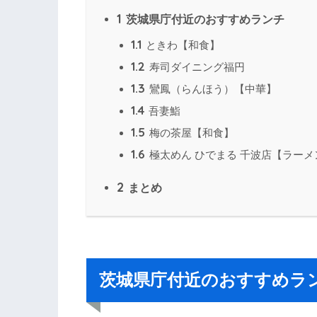
1
茨城県庁付近のおすすめランチ
1.1
ときわ【和食】
1.2
寿司ダイニング福円
1.3
鸞鳳（らんほう）【中華】
1.4
吾妻鮨
1.5
梅の茶屋【和食】
1.6
極太めん ひでまる 千波店【ラーメ
2
まとめ
茨城県庁付近のおすすめラ