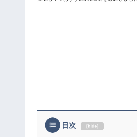
目次
[
hide
]