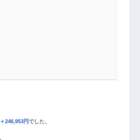
＋246,953円
でした。
た。