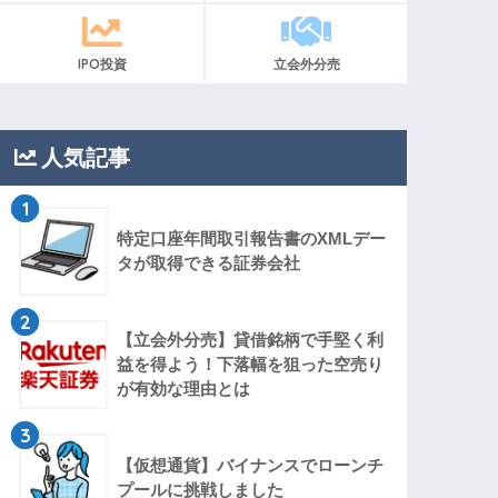
IPO投資
立会外分売
人気記事
1
特定口座年間取引報告書のXMLデー
タが取得できる証券会社
2
【立会外分売】貸借銘柄で手堅く利
益を得よう！下落幅を狙った空売り
が有効な理由とは
3
【仮想通貨】バイナンスでローンチ
プールに挑戦しました